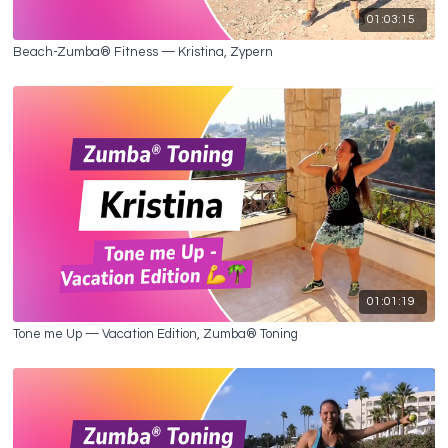
01:03:15
Beach-Zumba® Fitness — Kristina, Zypern
01:01:19
Tone me Up — Vacation Edition, Zumba® Toning