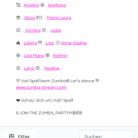
🥰 ...
Kristina
🤩 ...
Svetlana
😎 ...
Alicia
💃🏻 ...
Maria Laura
😌 ...
Victoria
😚 ...
Lydia
🐲 ...
Liejing
⛩ ...
Lisa
🙂
Anne-Sophie
🤪 ...
Lisa Maria
🤓 ...
Kathrin
😜 ...
Lena
😍 ...
Nadine
💛 Viel Spaß beim Zumba® Let's dance 💚
www.zumba-stream.com
❤️ Schau' dich um, hab' Spaß
& JOIN THE ZUMBA¸ PARTY!!!🤩💃🏼
Filter