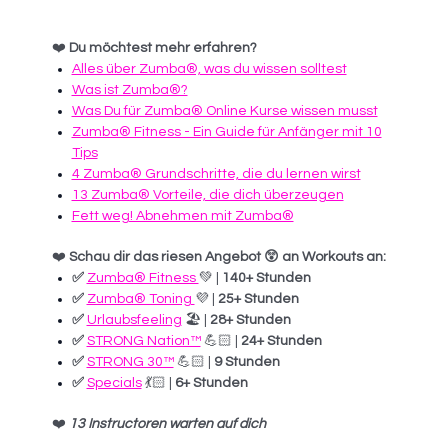
❤️
Du möchtest mehr erfahren?
Alles über Zumba®, was du wissen solltest
Was ist Zumba®?
Was Du für Zumba® Online Kurse wissen musst
Zumba® Fitness - Ein Guide für Anfänger mit 10
Tips
4 Zumba® Grundschritte, die du lernen wirst
13 Zumba® Vorteile, die dich überzeugen
Fett weg! Abnehmen mit Zumba®
❤️
Schau dir das riesen Angebot 😲 an Workouts an:
✅
Zumba® Fitness
💚 |
140+ Stunden
✅
Zumba® Toning
💜 |
25+ Stunden
✅
Urlaubsfeeling
🏖 |
28+ Stunden
✅
STRONG Nation™
💪🏻 |
24+ Stunden
✅
STRONG 30™
💪🏻 |
9 Stunden
✅
Specials
💃🏻 |
6+ Stunden
❤️
13 Instructoren warten auf dich