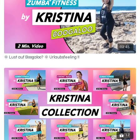
02:45
🌞 Lust auf Boogaloo? 🌞 Urlaubsfeeling !!
17