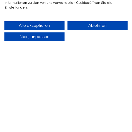
Informationen zu den von uns verwendeten Cookies öffnen Sie die
Einstellungen.
Alle akzeptieren
Ablehnen
Nein, anpassen
© 2023 CANVENA LTD
Home
Einloggen
Registrieren
Kontakt & Support
Powered by Uscreen