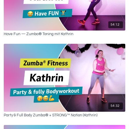
54:12
Have Fun — Zumba® Toning mit Kathrin
54:32
Party & Full Body Zumba® + STRONG™ Nation (Kathrin)