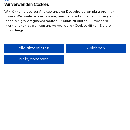
Wir verwenden Cookies
Wir können diese zur Analyse unserer Besucherdaten platzieren, um
unsere Webseite zu verbessern, personalisierte Inhalte anzuzeigen und
Ihnen ein großartiges Webseiten-Erlebnis zu bieten. Für weitere
Informationen zu den von uns verwendeten Cookies öffnen Sie die
Einstellungen.
Alle akzeptieren
Ablehnen
Nein, anpassen
© 2023 CANVENA LTD
Home
Einloggen
Registrieren
Kontakt & Support